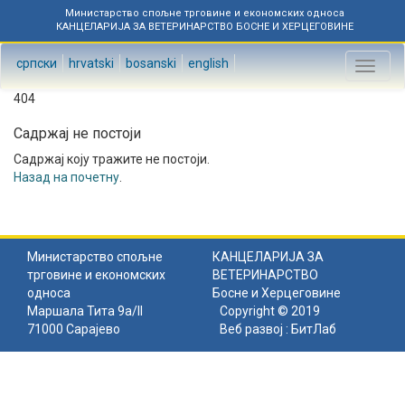
Министарство спољне трговине и економских односа
КАНЦЕЛАРИЈА ЗА ВЕТЕРИНАРСТВО БОСНЕ И ХЕРЦЕГОВИНЕ
српски
hrvatski
bosanski
english
Toggl
naviga
404
Садржај не постоји
Садржај коју тражите не постоји.
Назад на почетну
.
Министарство спољне
КАНЦЕЛАРИЈА ЗА
трговине и економских
ВЕТЕРИНАРСТВО
односа
Босне и Херцеговине
Маршала Тита 9а/II
Copyright © 2019
71000 Сарајево
Веб развој :
БитЛаб