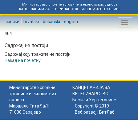
Министарство спољне трговине и економских односа
КАНЦЕЛАРИЈА ЗА ВЕТЕРИНАРСТВО БОСНЕ И ХЕРЦЕГОВИНЕ
српски
hrvatski
bosanski
english
Toggl
naviga
404
Садржај не постоји
Садржај коју тражите не постоји.
Назад на почетну
.
Министарство спољне
КАНЦЕЛАРИЈА ЗА
трговине и економских
ВЕТЕРИНАРСТВО
односа
Босне и Херцеговине
Маршала Тита 9а/II
Copyright © 2019
71000 Сарајево
Веб развој :
БитЛаб