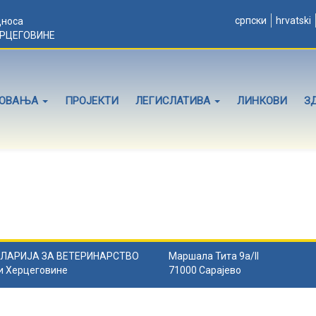
српски
hrvatski
дноса
ЕРЦЕГОВИНЕ
ЛОВАЊА
ПРОЈЕКТИ
ЛЕГИСЛАТИВА
ЛИНКОВИ
З
ЛАРИЈА ЗА ВЕТЕРИНАРСТВО
Маршала Тита 9а/II
и Херцеговине
71000 Сарајево