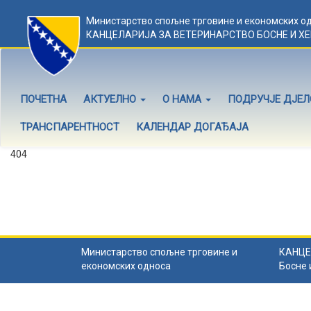
Министарство спољне трговине и економских о
КАНЦЕЛАРИЈА ЗА ВЕТЕРИНАРСТВО БОСНЕ И Х
ПОЧЕТНА
АКТУЕЛНО
О НАМА
ПОДРУЧЈЕ ДЈЕ
ТРАНСПАРЕНТНОСТ
КАЛЕНДАР ДОГАЂАЈА
404
Садржај не постоји
Садржај коју тражите не постоји.
Назад на почетну
.
Министарство спољне трговине и
КАНЦЕ
економских односа
Босне 