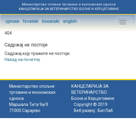
Министарство спољне трговине и економских односа
КАНЦЕЛАРИЈА ЗА ВЕТЕРИНАРСТВО БОСНЕ И ХЕРЦЕГОВИНЕ
српски
hrvatski
bosanski
english
Toggl
naviga
404
Садржај не постоји
Садржај коју тражите не постоји.
Назад на почетну
.
Министарство спољне
КАНЦЕЛАРИЈА ЗА
трговине и економских
ВЕТЕРИНАРСТВО
односа
Босне и Херцеговине
Маршала Тита 9а/II
Copyright © 2019
71000 Сарајево
Веб развој :
БитЛаб