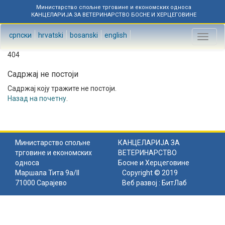
Министарство спољне трговине и економских односа
КАНЦЕЛАРИЈА ЗА ВЕТЕРИНАРСТВО БОСНЕ И ХЕРЦЕГОВИНЕ
српски
hrvatski
bosanski
english
Toggl
naviga
404
Садржај не постоји
Садржај коју тражите не постоји.
Назад на почетну
.
Министарство спољне
КАНЦЕЛАРИЈА ЗА
трговине и економских
ВЕТЕРИНАРСТВО
односа
Босне и Херцеговине
Маршала Тита 9а/II
Copyright © 2019
71000 Сарајево
Веб развој :
БитЛаб