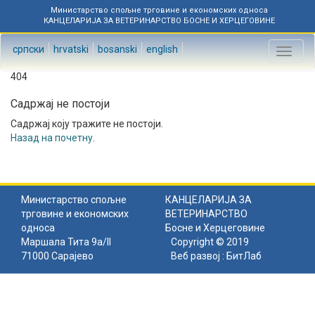
Министарство спољне трговине и економских односа
КАНЦЕЛАРИЈА ЗА ВЕТЕРИНАРСТВО БОСНЕ И ХЕРЦЕГОВИНЕ
српски
hrvatski
bosanski
english
Toggl
naviga
404
Садржај не постоји
Садржај коју тражите не постоји.
Назад на почетну
.
Министарство спољне
КАНЦЕЛАРИЈА ЗА
трговине и економских
ВЕТЕРИНАРСТВО
односа
Босне и Херцеговине
Маршала Тита 9а/II
Copyright © 2019
71000 Сарајево
Веб развој :
БитЛаб