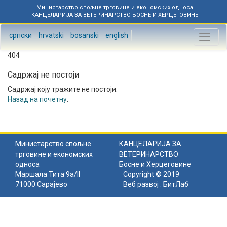
Министарство спољне трговине и економских односа
КАНЦЕЛАРИЈА ЗА ВЕТЕРИНАРСТВО БОСНЕ И ХЕРЦЕГОВИНЕ
српски
hrvatski
bosanski
english
Toggl
naviga
404
Садржај не постоји
Садржај коју тражите не постоји.
Назад на почетну
.
Министарство спољне
КАНЦЕЛАРИЈА ЗА
трговине и економских
ВЕТЕРИНАРСТВО
односа
Босне и Херцеговине
Маршала Тита 9а/II
Copyright © 2019
71000 Сарајево
Веб развој :
БитЛаб