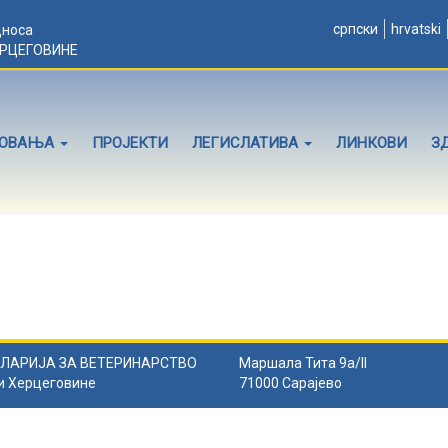
српски
hrvatski
дноса
ЕРЦЕГОВИНЕ
ЛОВАЊА
ПРОЈЕКТИ
ЛЕГИСЛАТИВА
ЛИНКОВИ
З
ЛАРИЈА ЗА ВЕТЕРИНАРСТВО
Маршала Тита 9а/II
и Херцеговине
71000 Сарајево