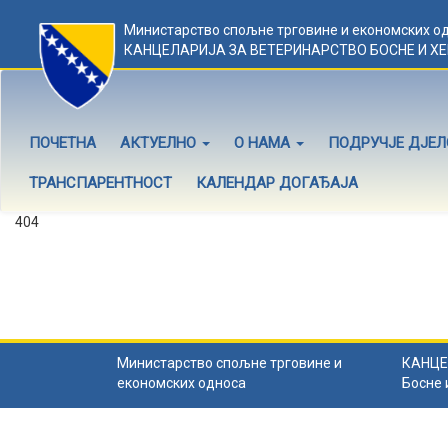
Министарство спољне трговине и економских о
КАНЦЕЛАРИЈА ЗА ВЕТЕРИНАРСТВО БОСНЕ И Х
ПОЧЕТНА
АКТУЕЛНО
О НАМА
ПОДРУЧЈЕ ДЈЕ
ТРАНСПАРЕНТНОСТ
КАЛЕНДАР ДОГАЂАЈА
404
Садржај не постоји
Садржај коју тражите не постоји.
Назад на почетну
.
Министарство спољне трговине и
КАНЦЕ
економских односа
Босне 