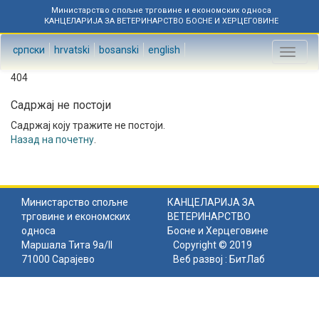
Министарство спољне трговине и економских односа
КАНЦЕЛАРИЈА ЗА ВЕТЕРИНАРСТВО БОСНЕ И ХЕРЦЕГОВИНЕ
српски
hrvatski
bosanski
english
Toggl
naviga
404
Садржај не постоји
Садржај коју тражите не постоји.
Назад на почетну
.
Министарство спољне
КАНЦЕЛАРИЈА ЗА
трговине и економских
ВЕТЕРИНАРСТВО
односа
Босне и Херцеговине
Маршала Тита 9а/II
Copyright © 2019
71000 Сарајево
Веб развој :
БитЛаб