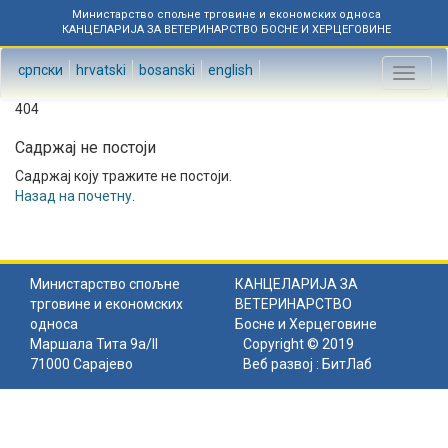
Министарство спољне трговине и економских односа
КАНЦЕЛАРИЈА ЗА ВЕТЕРИНАРСТВО БОСНЕ И ХЕРЦЕГОВИНЕ
српски
hrvatski
bosanski
english
Toggl
naviga
404
Садржај не постоји
Садржај коју тражите не постоји.
Назад на почетну
.
Министарство спољне
КАНЦЕЛАРИЈА ЗА
трговине и економских
ВЕТЕРИНАРСТВО
односа
Босне и Херцеговине
Маршала Тита 9а/II
Copyright © 2019
71000 Сарајево
Веб развој :
БитЛаб