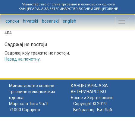
Министарство спољне трговине и економских односа
КАНЦЕЛАРИЈА ЗА ВЕТЕРИНАРСТВО БОСНЕ И ХЕРЦЕГОВИНЕ
српски
hrvatski
bosanski
english
Toggl
naviga
404
Садржај не постоји
Садржај коју тражите не постоји.
Назад на почетну
.
Министарство спољне
КАНЦЕЛАРИЈА ЗА
трговине и економских
ВЕТЕРИНАРСТВО
односа
Босне и Херцеговине
Маршала Тита 9а/II
Copyright © 2019
71000 Сарајево
Веб развој :
БитЛаб