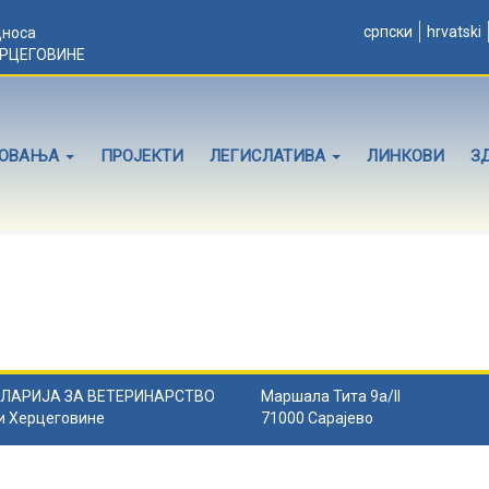
српски
hrvatski
дноса
ЕРЦЕГОВИНЕ
ЛОВАЊА
ПРОЈЕКТИ
ЛЕГИСЛАТИВА
ЛИНКОВИ
З
ЛАРИЈА ЗА ВЕТЕРИНАРСТВО
Маршала Тита 9а/II
и Херцеговине
71000 Сарајево