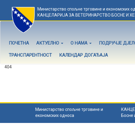
Министарство спољне трговине и економских о
КАНЦЕЛАРИЈА ЗА ВЕТЕРИНАРСТВО БОСНЕ И Х
ПОЧЕТНА
АКТУЕЛНО
О НАМА
ПОДРУЧЈЕ ДЈЕ
ТРАНСПАРЕНТНОСТ
КАЛЕНДАР ДОГАЂАЈА
404
Садржај не постоји
Садржај коју тражите не постоји.
Назад на почетну
.
Министарство спољне трговине и
КАНЦЕ
економских односа
Босне 