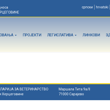
српски
hrvatski
дноса
ЕРЦЕГОВИНЕ
ЛОВАЊА
ПРОЈЕКТИ
ЛЕГИСЛАТИВА
ЛИНКОВИ
З
ЛАРИЈА ЗА ВЕТЕРИНАРСТВО
Маршала Тита 9а/II
и Херцеговине
71000 Сарајево