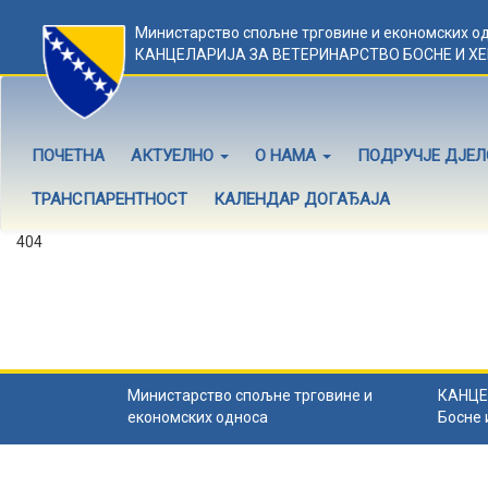
Министарство спољне трговине и економских о
КАНЦЕЛАРИЈА ЗА ВЕТЕРИНАРСТВО БОСНЕ И Х
ПОЧЕТНА
АКТУЕЛНО
О НАМА
ПОДРУЧЈЕ ДЈЕ
ТРАНСПАРЕНТНОСТ
КАЛЕНДАР ДОГАЂАЈА
404
Садржај не постоји
Садржај коју тражите не постоји.
Назад на почетну
.
Министарство спољне трговине и
КАНЦЕ
економских односа
Босне 