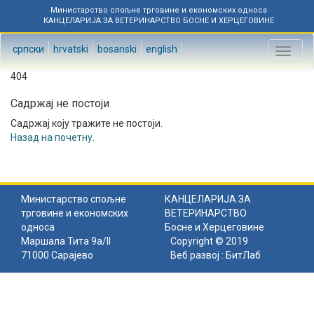
Министарство спољне трговине и економских односа
КАНЦЕЛАРИЈА ЗА ВЕТЕРИНАРСТВО БОСНЕ И ХЕРЦЕГОВИНЕ
српски
hrvatski
bosanski
english
Toggl
naviga
404
Садржај не постоји
Садржај коју тражите не постоји.
Назад на почетну
.
Министарство спољне
КАНЦЕЛАРИЈА ЗА
трговине и економских
ВЕТЕРИНАРСТВО
односа
Босне и Херцеговине
Маршала Тита 9а/II
Copyright © 2019
71000 Сарајево
Веб развој :
БитЛаб