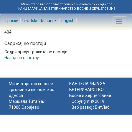
Министарство спољне трговине и економских односа
КАНЦЕЛАРИЈА ЗА ВЕТЕРИНАРСТВО БОСНЕ И ХЕРЦЕГОВИНЕ
српски
hrvatski
bosanski
english
Toggl
naviga
404
Садржај не постоји
Садржај коју тражите не постоји.
Назад на почетну
.
Министарство спољне
КАНЦЕЛАРИЈА ЗА
трговине и економских
ВЕТЕРИНАРСТВО
односа
Босне и Херцеговине
Маршала Тита 9а/II
Copyright © 2019
71000 Сарајево
Веб развој :
БитЛаб