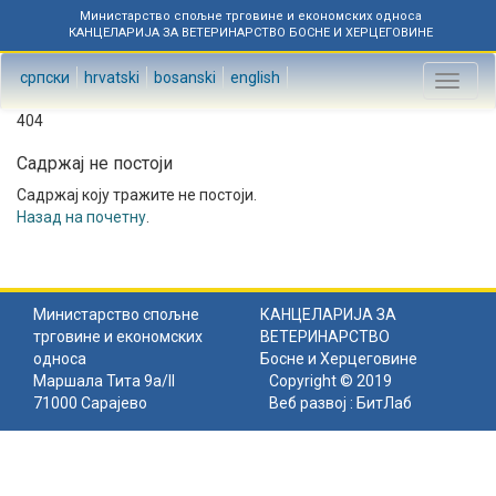
Министарство спољне трговине и економских односа
КАНЦЕЛАРИЈА ЗА ВЕТЕРИНАРСТВО БОСНЕ И ХЕРЦЕГОВИНЕ
српски
hrvatski
bosanski
english
Toggl
naviga
404
Садржај не постоји
Садржај коју тражите не постоји.
Назад на почетну
.
Министарство спољне
КАНЦЕЛАРИЈА ЗА
трговине и економских
ВЕТЕРИНАРСТВО
односа
Босне и Херцеговине
Маршала Тита 9а/II
Copyright © 2019
71000 Сарајево
Веб развој :
БитЛаб