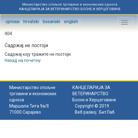
Министарство спољне трговине и економских односа
КАНЦЕЛАРИЈА ЗА ВЕТЕРИНАРСТВО БОСНЕ И ХЕРЦЕГОВИНЕ
српски
hrvatski
bosanski
english
Toggl
naviga
404
Садржај не постоји
Садржај коју тражите не постоји.
Назад на почетну
.
Министарство спољне
КАНЦЕЛАРИЈА ЗА
трговине и економских
ВЕТЕРИНАРСТВО
односа
Босне и Херцеговине
Маршала Тита 9а/II
Copyright © 2019
71000 Сарајево
Веб развој :
БитЛаб