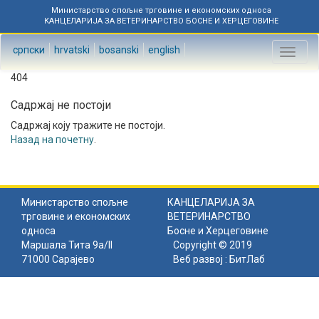
Министарство спољне трговине и економских односа
КАНЦЕЛАРИЈА ЗА ВЕТЕРИНАРСТВО БОСНЕ И ХЕРЦЕГОВИНЕ
српски
hrvatski
bosanski
english
Toggl
naviga
404
Садржај не постоји
Садржај коју тражите не постоји.
Назад на почетну
.
Министарство спољне
КАНЦЕЛАРИЈА ЗА
трговине и економских
ВЕТЕРИНАРСТВО
односа
Босне и Херцеговине
Маршала Тита 9а/II
Copyright © 2019
71000 Сарајево
Веб развој :
БитЛаб