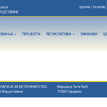
српски
hrvatski
дноса
ЕРЦЕГОВИНЕ
ЛОВАЊА
ПРОЈЕКТИ
ЛЕГИСЛАТИВА
ЛИНКОВИ
З
ЛАРИЈА ЗА ВЕТЕРИНАРСТВО
Маршала Тита 9а/II
и Херцеговине
71000 Сарајево