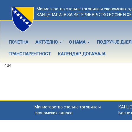
Министарство спољне трговине и економских о
КАНЦЕЛАРИЈА ЗА ВЕТЕРИНАРСТВО БОСНЕ И Х
ПОЧЕТНА
АКТУЕЛНО
О НАМА
ПОДРУЧЈЕ ДЈЕ
ТРАНСПАРЕНТНОСТ
КАЛЕНДАР ДОГАЂАЈА
404
Садржај не постоји
Садржај коју тражите не постоји.
Назад на почетну
.
Министарство спољне трговине и
КАНЦЕ
економских односа
Босне 