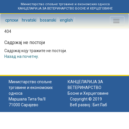
Министарство спољне трговине и економских односа
КАНЦЕЛАРИЈА ЗА ВЕТЕРИНАРСТВО БОСНЕ И ХЕРЦЕГОВИНЕ
српски
hrvatski
bosanski
english
Toggl
naviga
404
Садржај не постоји
Садржај коју тражите не постоји.
Назад на почетну
.
Министарство спољне
КАНЦЕЛАРИЈА ЗА
трговине и економских
ВЕТЕРИНАРСТВО
односа
Босне и Херцеговине
Маршала Тита 9а/II
Copyright © 2019
71000 Сарајево
Веб развој :
БитЛаб