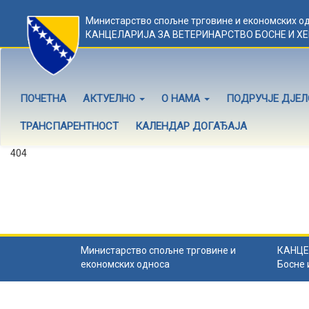
Министарство спољне трговине и економских о
КАНЦЕЛАРИЈА ЗА ВЕТЕРИНАРСТВО БОСНЕ И Х
ПОЧЕТНА
АКТУЕЛНО
О НАМА
ПОДРУЧЈЕ ДЈЕ
ТРАНСПАРЕНТНОСТ
КАЛЕНДАР ДОГАЂАЈА
404
Садржај не постоји
Садржај коју тражите не постоји.
Назад на почетну
.
Министарство спољне трговине и
КАНЦЕ
економских односа
Босне 