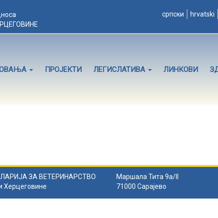
српски
hrvatski
дноса
ЕРЦЕГОВИНЕ
ЛОВАЊА
ПРОЈЕКТИ
ЛЕГИСЛАТИВА
ЛИНКОВИ
З
ЛАРИЈА ЗА ВЕТЕРИНАРСТВО
Маршала Тита 9а/II
и Херцеговине
71000 Сарајево