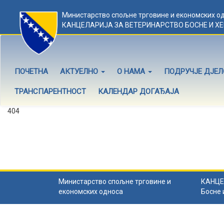
Министарство спољне трговине и економских о
КАНЦЕЛАРИЈА ЗА ВЕТЕРИНАРСТВО БОСНЕ И Х
ПОЧЕТНА
АКТУЕЛНО
О НАМА
ПОДРУЧЈЕ ДЈЕ
ТРАНСПАРЕНТНОСТ
КАЛЕНДАР ДОГАЂАЈА
404
Садржај не постоји
Садржај коју тражите не постоји.
Назад на почетну
.
Министарство спољне трговине и
КАНЦЕ
економских односа
Босне 