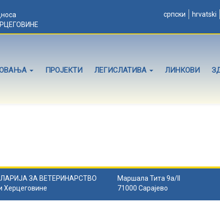
српски
hrvatski
дноса
ЕРЦЕГОВИНЕ
ЛОВАЊА
ПРОЈЕКТИ
ЛЕГИСЛАТИВА
ЛИНКОВИ
З
ЛАРИЈА ЗА ВЕТЕРИНАРСТВО
Маршала Тита 9а/II
и Херцеговине
71000 Сарајево