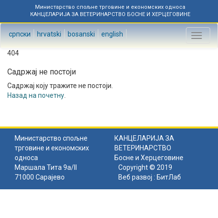
Министарство спољне трговине и економских односа
КАНЦЕЛАРИЈА ЗА ВЕТЕРИНАРСТВО БОСНЕ И ХЕРЦЕГОВИНЕ
српски
hrvatski
bosanski
english
Toggl
naviga
404
Садржај не постоји
Садржај коју тражите не постоји.
Назад на почетну
.
Министарство спољне
КАНЦЕЛАРИЈА ЗА
трговине и економских
ВЕТЕРИНАРСТВО
односа
Босне и Херцеговине
Маршала Тита 9а/II
Copyright © 2019
71000 Сарајево
Веб развој :
БитЛаб