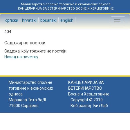
Министарство спољне трговине и економских односа
КАНЦЕЛАРИЈА ЗА ВЕТЕРИНАРСТВО БОСНЕ И ХЕРЦЕГОВИНЕ
српски
hrvatski
bosanski
english
Toggl
naviga
404
Садржај не постоји
Садржај коју тражите не постоји.
Назад на почетну
.
Министарство спољне
КАНЦЕЛАРИЈА ЗА
трговине и економских
ВЕТЕРИНАРСТВО
односа
Босне и Херцеговине
Маршала Тита 9а/II
Copyright © 2019
71000 Сарајево
Веб развој :
БитЛаб