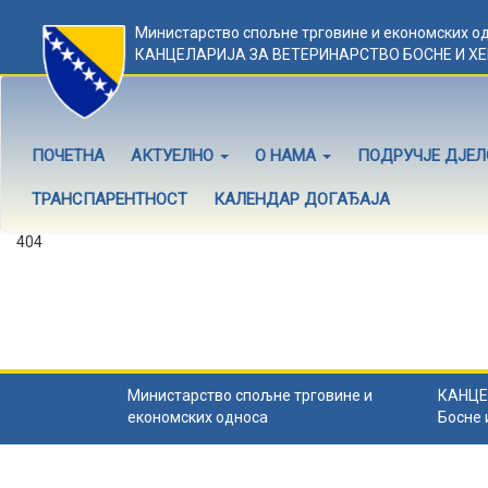
Министарство спољне трговине и економских о
КАНЦЕЛАРИЈА ЗА ВЕТЕРИНАРСТВО БОСНЕ И Х
ПОЧЕТНА
АКТУЕЛНО
О НАМА
ПОДРУЧЈЕ ДЈЕ
ТРАНСПАРЕНТНОСТ
КАЛЕНДАР ДОГАЂАЈА
404
Садржај не постоји
Садржај коју тражите не постоји.
Назад на почетну
.
Министарство спољне трговине и
КАНЦЕ
економских односа
Босне 