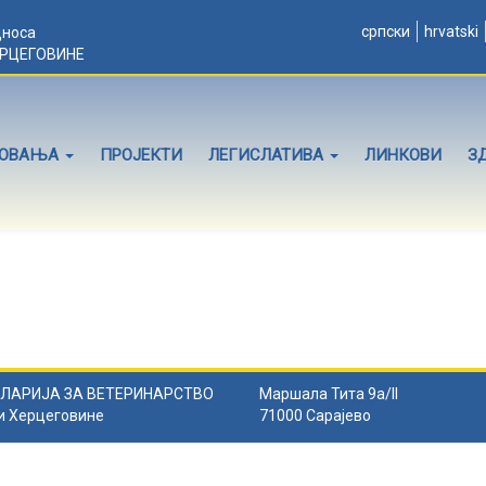
српски
hrvatski
дноса
ЕРЦЕГОВИНЕ
ЛОВАЊА
ПРОЈЕКТИ
ЛЕГИСЛАТИВА
ЛИНКОВИ
З
ЛАРИЈА ЗА ВЕТЕРИНАРСТВО
Маршала Тита 9а/II
и Херцеговине
71000 Сарајево