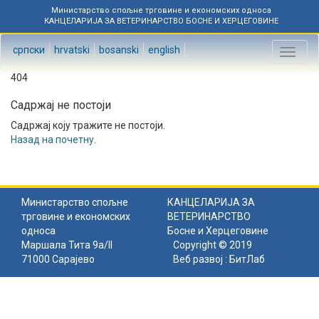
Министарство спољне трговине и економских односа
КАНЦЕЛАРИЈА ЗА ВЕТЕРИНАРСТВО БОСНЕ И ХЕРЦЕГОВИНЕ
српски
hrvatski
bosanski
english
Toggl
naviga
404
Садржај не постоји
Садржај коју тражите не постоји.
Назад на почетну
.
Министарство спољне
КАНЦЕЛАРИЈА ЗА
трговине и економских
ВЕТЕРИНАРСТВО
односа
Босне и Херцеговине
Маршала Тита 9а/II
Copyright © 2019
71000 Сарајево
Веб развој :
БитЛаб