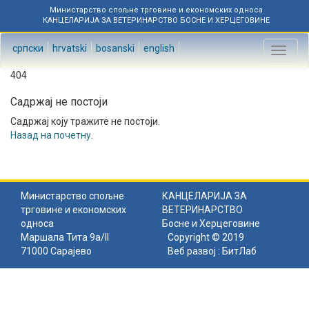
Министарство спољне трговине и економских односа
КАНЦЕЛАРИЈА ЗА ВЕТЕРИНАРСТВО БОСНЕ И ХЕРЦЕГОВИНЕ
српски
hrvatski
bosanski
english
Toggl
naviga
404
Садржај не постоји
Садржај коју тражите не постоји.
Назад на почетну
.
Министарство спољне
КАНЦЕЛАРИЈА ЗА
трговине и економских
ВЕТЕРИНАРСТВО
односа
Босне и Херцеговине
Маршала Тита 9а/II
Copyright © 2019
71000 Сарајево
Веб развој :
БитЛаб