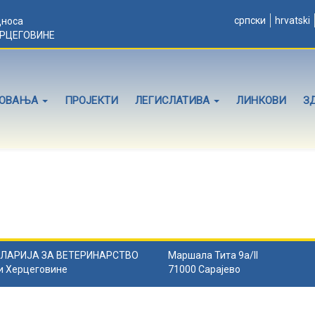
српски
hrvatski
дноса
ЕРЦЕГОВИНЕ
ЛОВАЊА
ПРОЈЕКТИ
ЛЕГИСЛАТИВА
ЛИНКОВИ
З
ЛАРИЈА ЗА ВЕТЕРИНАРСТВО
Маршала Тита 9а/II
и Херцеговине
71000 Сарајево