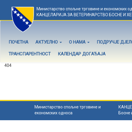
Министарство спољне трговине и економских о
КАНЦЕЛАРИЈА ЗА ВЕТЕРИНАРСТВО БОСНЕ И Х
ПОЧЕТНА
АКТУЕЛНО
О НАМА
ПОДРУЧЈЕ ДЈЕ
ТРАНСПАРЕНТНОСТ
КАЛЕНДАР ДОГАЂАЈА
404
Садржај не постоји
Садржај коју тражите не постоји.
Назад на почетну
.
Министарство спољне трговине и
КАНЦЕ
економских односа
Босне 