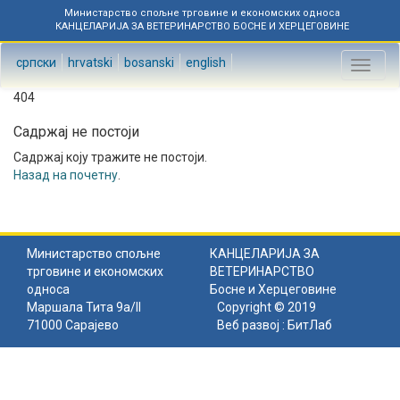
Министарство спољне трговине и економских односа
КАНЦЕЛАРИЈА ЗА ВЕТЕРИНАРСТВО БОСНЕ И ХЕРЦЕГОВИНЕ
српски
hrvatski
bosanski
english
Toggl
naviga
404
Садржај не постоји
Садржај коју тражите не постоји.
Назад на почетну
.
Министарство спољне
КАНЦЕЛАРИЈА ЗА
трговине и економских
ВЕТЕРИНАРСТВО
односа
Босне и Херцеговине
Маршала Тита 9а/II
Copyright © 2019
71000 Сарајево
Веб развој :
БитЛаб