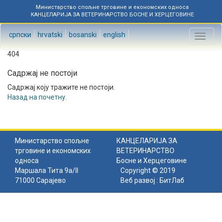
Министарство спољне трговине и економских односа
КАНЦЕЛАРИЈА ЗА ВЕТЕРИНАРСТВО БОСНЕ И ХЕРЦЕГОВИНЕ
српски
hrvatski
bosanski
english
Toggl
naviga
404
Садржај не постоји
Садржај коју тражите не постоји.
Назад на почетну
.
Министарство спољне
КАНЦЕЛАРИЈА ЗА
трговине и економских
ВЕТЕРИНАРСТВО
односа
Босне и Херцеговине
Маршала Тита 9а/II
Copyright © 2019
71000 Сарајево
Веб развој :
БитЛаб