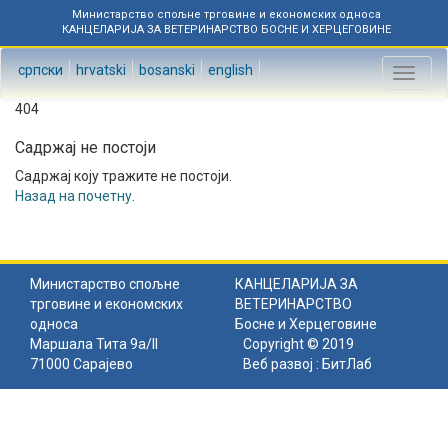
Министарство спољне трговине и економских односа
КАНЦЕЛАРИЈА ЗА ВЕТЕРИНАРСТВО БОСНЕ И ХЕРЦЕГОВИНЕ
српски
hrvatski
bosanski
english
Toggl
naviga
404
Садржај не постоји
Садржај коју тражите не постоји.
Назад на почетну
.
Министарство спољне
КАНЦЕЛАРИЈА ЗА
трговине и економских
ВЕТЕРИНАРСТВО
односа
Босне и Херцеговине
Маршала Тита 9а/II
Copyright © 2019
71000 Сарајево
Веб развој :
БитЛаб