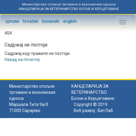
Министарство спољне трговине и економских односа
КАНЦЕЛАРИЈА ЗА ВЕТЕРИНАРСТВО БОСНЕ И ХЕРЦЕГОВИНЕ
српски
hrvatski
bosanski
english
Toggl
naviga
404
Садржај не постоји
Садржај коју тражите не постоји.
Назад на почетну
.
Министарство спољне
КАНЦЕЛАРИЈА ЗА
трговине и економских
ВЕТЕРИНАРСТВО
односа
Босне и Херцеговине
Маршала Тита 9а/II
Copyright © 2019
71000 Сарајево
Веб развој :
БитЛаб