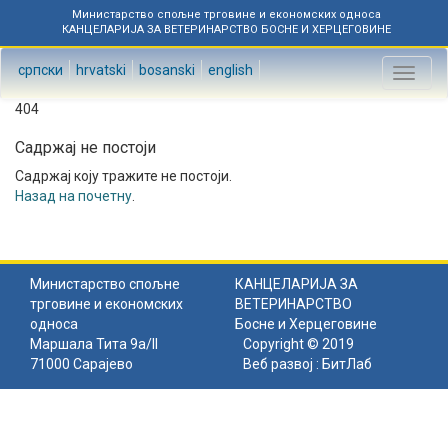
Министарство спољне трговине и економских односа
КАНЦЕЛАРИЈА ЗА ВЕТЕРИНАРСТВО БОСНЕ И ХЕРЦЕГОВИНЕ
српски
hrvatski
bosanski
english
Toggl
naviga
404
Садржај не постоји
Садржај коју тражите не постоји.
Назад на почетну
.
Министарство спољне
КАНЦЕЛАРИЈА ЗА
трговине и економских
ВЕТЕРИНАРСТВО
односа
Босне и Херцеговине
Маршала Тита 9а/II
Copyright © 2019
71000 Сарајево
Веб развој :
БитЛаб