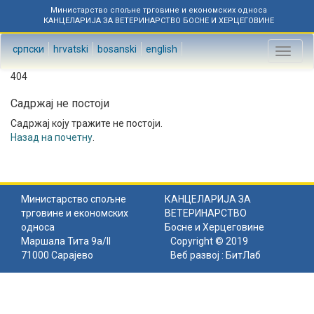
Министарство спољне трговине и економских односа
КАНЦЕЛАРИЈА ЗА ВЕТЕРИНАРСТВО БОСНЕ И ХЕРЦЕГОВИНЕ
српски
hrvatski
bosanski
english
Toggl
naviga
404
Садржај не постоји
Садржај коју тражите не постоји.
Назад на почетну
.
Министарство спољне
КАНЦЕЛАРИЈА ЗА
трговине и економских
ВЕТЕРИНАРСТВО
односа
Босне и Херцеговине
Маршала Тита 9а/II
Copyright © 2019
71000 Сарајево
Веб развој :
БитЛаб