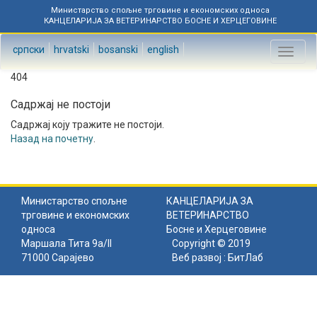
Министарство спољне трговине и економских односа
КАНЦЕЛАРИЈА ЗА ВЕТЕРИНАРСТВО БОСНЕ И ХЕРЦЕГОВИНЕ
српски
hrvatski
bosanski
english
Toggl
naviga
404
Садржај не постоји
Садржај коју тражите не постоји.
Назад на почетну
.
Министарство спољне
КАНЦЕЛАРИЈА ЗА
трговине и економских
ВЕТЕРИНАРСТВО
односа
Босне и Херцеговине
Маршала Тита 9а/II
Copyright © 2019
71000 Сарајево
Веб развој :
БитЛаб