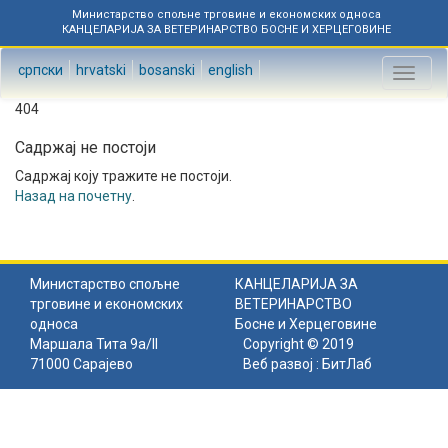
Министарство спољне трговине и економских односа
КАНЦЕЛАРИЈА ЗА ВЕТЕРИНАРСТВО БОСНЕ И ХЕРЦЕГОВИНЕ
српски
hrvatski
bosanski
english
Toggl
naviga
404
Садржај не постоји
Садржај коју тражите не постоји.
Назад на почетну
.
Министарство спољне
КАНЦЕЛАРИЈА ЗА
трговине и економских
ВЕТЕРИНАРСТВО
односа
Босне и Херцеговине
Маршала Тита 9а/II
Copyright © 2019
71000 Сарајево
Веб развој :
БитЛаб