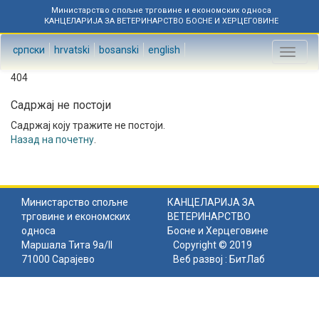
Министарство спољне трговине и економских односа
КАНЦЕЛАРИЈА ЗА ВЕТЕРИНАРСТВО БОСНЕ И ХЕРЦЕГОВИНЕ
српски
hrvatski
bosanski
english
Toggl
naviga
404
Садржај не постоји
Садржај коју тражите не постоји.
Назад на почетну
.
Министарство спољне
КАНЦЕЛАРИЈА ЗА
трговине и економских
ВЕТЕРИНАРСТВО
односа
Босне и Херцеговине
Маршала Тита 9а/II
Copyright © 2019
71000 Сарајево
Веб развој :
БитЛаб