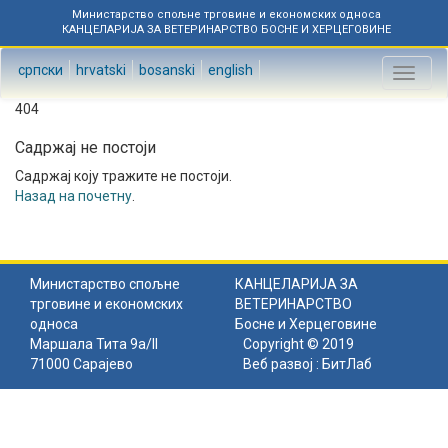
Министарство спољне трговине и економских односа
КАНЦЕЛАРИЈА ЗА ВЕТЕРИНАРСТВО БОСНЕ И ХЕРЦЕГОВИНЕ
српски
hrvatski
bosanski
english
Toggl
naviga
404
Садржај не постоји
Садржај коју тражите не постоји.
Назад на почетну
.
Министарство спољне
КАНЦЕЛАРИЈА ЗА
трговине и економских
ВЕТЕРИНАРСТВО
односа
Босне и Херцеговине
Маршала Тита 9а/II
Copyright © 2019
71000 Сарајево
Веб развој :
БитЛаб