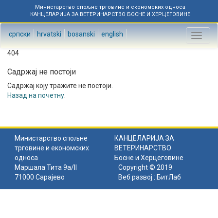
Министарство спољне трговине и економских односа
КАНЦЕЛАРИЈА ЗА ВЕТЕРИНАРСТВО БОСНЕ И ХЕРЦЕГОВИНЕ
српски
hrvatski
bosanski
english
Toggl
naviga
404
Садржај не постоји
Садржај коју тражите не постоји.
Назад на почетну
.
Министарство спољне
КАНЦЕЛАРИЈА ЗА
трговине и економских
ВЕТЕРИНАРСТВО
односа
Босне и Херцеговине
Маршала Тита 9а/II
Copyright © 2019
71000 Сарајево
Веб развој :
БитЛаб