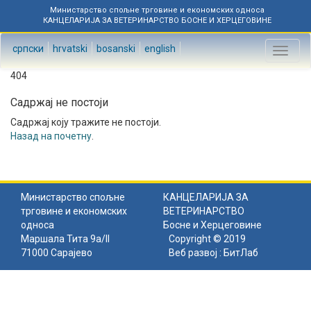
Министарство спољне трговине и економских односа
КАНЦЕЛАРИЈА ЗА ВЕТЕРИНАРСТВО БОСНЕ И ХЕРЦЕГОВИНЕ
српски
hrvatski
bosanski
english
Toggl
naviga
404
Садржај не постоји
Садржај коју тражите не постоји.
Назад на почетну
.
Министарство спољне
КАНЦЕЛАРИЈА ЗА
трговине и економских
ВЕТЕРИНАРСТВО
односа
Босне и Херцеговине
Маршала Тита 9а/II
Copyright © 2019
71000 Сарајево
Веб развој :
БитЛаб