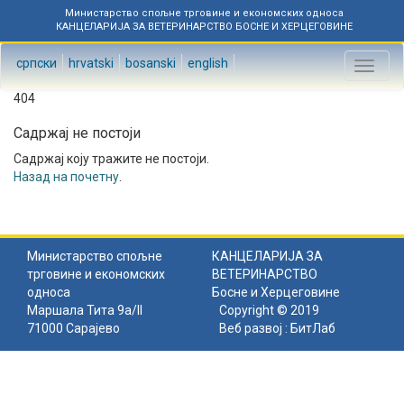
Министарство спољне трговине и економских односа
КАНЦЕЛАРИЈА ЗА ВЕТЕРИНАРСТВО БОСНЕ И ХЕРЦЕГОВИНЕ
српски
hrvatski
bosanski
english
Toggl
naviga
404
Садржај не постоји
Садржај коју тражите не постоји.
Назад на почетну
.
Министарство спољне
КАНЦЕЛАРИЈА ЗА
трговине и економских
ВЕТЕРИНАРСТВО
односа
Босне и Херцеговине
Маршала Тита 9а/II
Copyright © 2019
71000 Сарајево
Веб развој :
БитЛаб