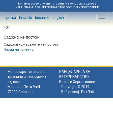
Министарство спољне трговине и економских односа
КАНЦЕЛАРИЈА ЗА ВЕТЕРИНАРСТВО БОСНЕ И ХЕРЦЕГОВИНЕ
српски
hrvatski
bosanski
english
Toggl
naviga
404
Садржај не постоји
Садржај коју тражите не постоји.
Назад на почетну
.
Министарство спољне
КАНЦЕЛАРИЈА ЗА
трговине и економских
ВЕТЕРИНАРСТВО
односа
Босне и Херцеговине
Маршала Тита 9а/II
Copyright © 2019
71000 Сарајево
Веб развој :
БитЛаб