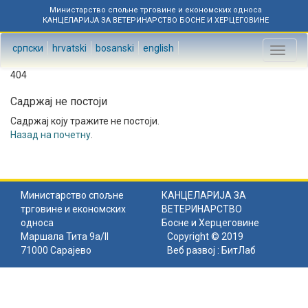
Министарство спољне трговине и економских односа
КАНЦЕЛАРИЈА ЗА ВЕТЕРИНАРСТВО БОСНЕ И ХЕРЦЕГОВИНЕ
српски
hrvatski
bosanski
english
Toggl
naviga
404
Садржај не постоји
Садржај коју тражите не постоји.
Назад на почетну
.
Министарство спољне
КАНЦЕЛАРИЈА ЗА
трговине и економских
ВЕТЕРИНАРСТВО
односа
Босне и Херцеговине
Маршала Тита 9а/II
Copyright © 2019
71000 Сарајево
Веб развој :
БитЛаб