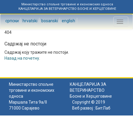
Министарство спољне трговине и економских односа
КАНЦЕЛАРИЈА ЗА ВЕТЕРИНАРСТВО БОСНЕ И ХЕРЦЕГОВИНЕ
српски
hrvatski
bosanski
english
Toggl
naviga
404
Садржај не постоји
Садржај коју тражите не постоји.
Назад на почетну
.
Министарство спољне
КАНЦЕЛАРИЈА ЗА
трговине и економских
ВЕТЕРИНАРСТВО
односа
Босне и Херцеговине
Маршала Тита 9а/II
Copyright © 2019
71000 Сарајево
Веб развој :
БитЛаб