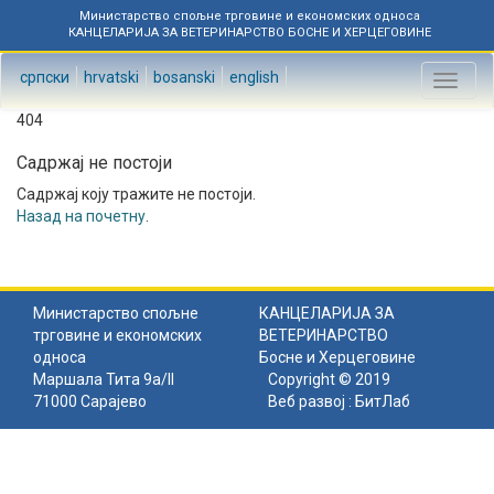
Министарство спољне трговине и економских односа
КАНЦЕЛАРИЈА ЗА ВЕТЕРИНАРСТВО БОСНЕ И ХЕРЦЕГОВИНЕ
српски
hrvatski
bosanski
english
Toggl
naviga
404
Садржај не постоји
Садржај коју тражите не постоји.
Назад на почетну
.
Министарство спољне
КАНЦЕЛАРИЈА ЗА
трговине и економских
ВЕТЕРИНАРСТВО
односа
Босне и Херцеговине
Маршала Тита 9а/II
Copyright © 2019
71000 Сарајево
Веб развој :
БитЛаб