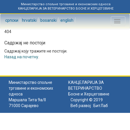
Министарство спољне трговине и економских односа
КАНЦЕЛАРИЈА ЗА ВЕТЕРИНАРСТВО БОСНЕ И ХЕРЦЕГОВИНЕ
српски
hrvatski
bosanski
english
Toggl
naviga
404
Садржај не постоји
Садржај коју тражите не постоји.
Назад на почетну
.
Министарство спољне
КАНЦЕЛАРИЈА ЗА
трговине и економских
ВЕТЕРИНАРСТВО
односа
Босне и Херцеговине
Маршала Тита 9а/II
Copyright © 2019
71000 Сарајево
Веб развој :
БитЛаб