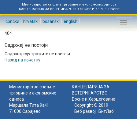
Министарство спољне трговине и економских односа
КАНЦЕЛАРИЈА ЗА ВЕТЕРИНАРСТВО БОСНЕ И ХЕРЦЕГОВИНЕ
српски
hrvatski
bosanski
english
Toggl
naviga
404
Садржај не постоји
Садржај коју тражите не постоји.
Назад на почетну
.
Министарство спољне
КАНЦЕЛАРИЈА ЗА
трговине и економских
ВЕТЕРИНАРСТВО
односа
Босне и Херцеговине
Маршала Тита 9а/II
Copyright © 2019
71000 Сарајево
Веб развој :
БитЛаб