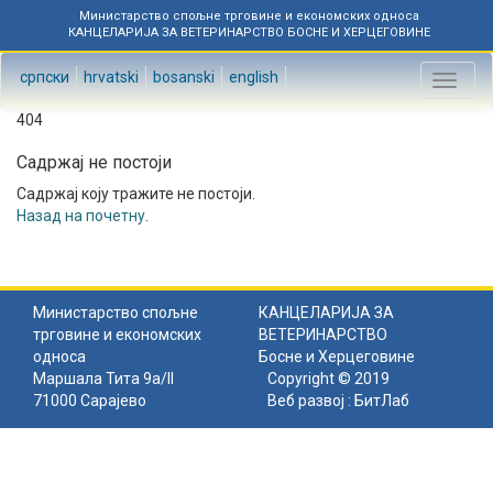
Министарство спољне трговине и економских односа
КАНЦЕЛАРИЈА ЗА ВЕТЕРИНАРСТВО БОСНЕ И ХЕРЦЕГОВИНЕ
српски
hrvatski
bosanski
english
Toggl
naviga
404
Садржај не постоји
Садржај коју тражите не постоји.
Назад на почетну
.
Министарство спољне
КАНЦЕЛАРИЈА ЗА
трговине и економских
ВЕТЕРИНАРСТВО
односа
Босне и Херцеговине
Маршала Тита 9а/II
Copyright © 2019
71000 Сарајево
Веб развој :
БитЛаб