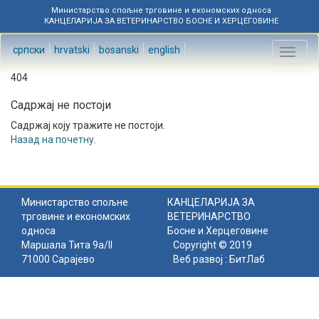
Министарство спољне трговине и економских односа
КАНЦЕЛАРИЈА ЗА ВЕТЕРИНАРСТВО БОСНЕ И ХЕРЦЕГОВИНЕ
српски
hrvatski
bosanski
english
Toggl
naviga
404
Садржај не постоји
Садржај коју тражите не постоји.
Назад на почетну
.
Министарство спољне
КАНЦЕЛАРИЈА ЗА
трговине и економских
ВЕТЕРИНАРСТВО
односа
Босне и Херцеговине
Маршала Тита 9а/II
Copyright © 2019
71000 Сарајево
Веб развој :
БитЛаб