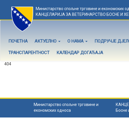
Министарство спољне трговине и економских о
КАНЦЕЛАРИЈА ЗА ВЕТЕРИНАРСТВО БОСНЕ И Х
ПОЧЕТНА
АКТУЕЛНО
О НАМА
ПОДРУЧЈЕ ДЈЕ
ТРАНСПАРЕНТНОСТ
КАЛЕНДАР ДОГАЂАЈА
404
Садржај не постоји
Садржај коју тражите не постоји.
Назад на почетну
.
Министарство спољне трговине и
КАНЦЕ
економских односа
Босне 