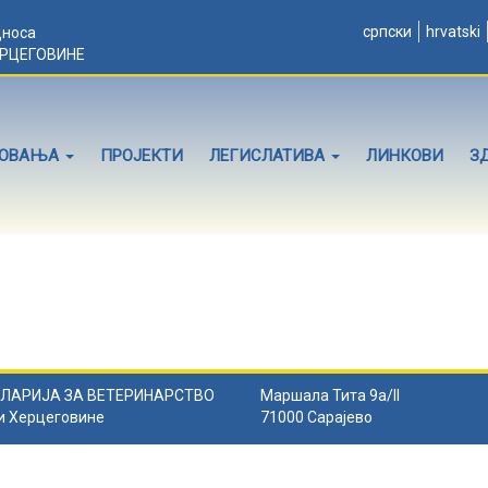
српски
hrvatski
дноса
ЕРЦЕГОВИНЕ
ЛОВАЊА
ПРОЈЕКТИ
ЛЕГИСЛАТИВА
ЛИНКОВИ
З
ЛАРИЈА ЗА ВЕТЕРИНАРСТВО
Маршала Тита 9а/II
и Херцеговине
71000 Сарајево